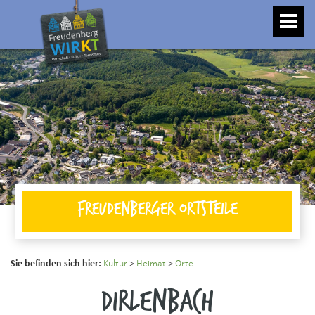
Toggle
naviga
Freudenberger Ortsteile
Sie befinden sich hier:
Kultur
>
Heimat
>
Orte
Dirlenbach